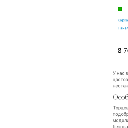
Карка
Панел
8 7
У нас 
цветов
нестан
Особ
Торцев
подобр
модели
безопа