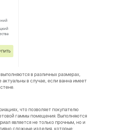
иний
ецкий
ества
УПИТЬ
я выполняются в различных размерах,
 актуальны в случае, если ванна имеет
стене.
риациях, что позволяет покупателю
ветовой гаммы помещения. Выполняются
иал является не только прочным, но и
тивно сложные изделия, которые: