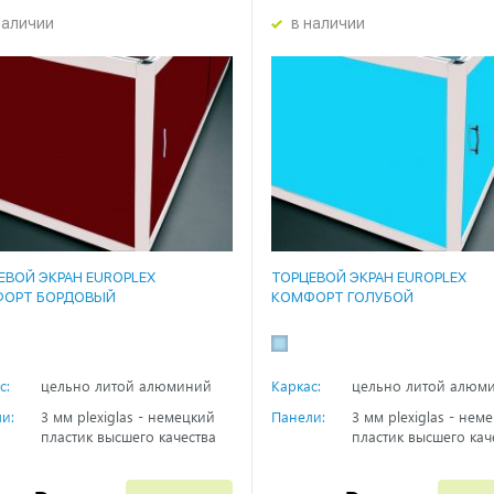
наличии
в наличии
ЕВОЙ ЭКРАН EUROPLEX
ТОРЦЕВОЙ ЭКРАН EUROPLEX
ОРТ БОРДОВЫЙ
КОМФОРТ ГОЛУБОЙ
с:
цельно литой алюминий
Каркас:
цельно литой алюм
и:
3 мм plexiglas - немецкий
Панели:
3 мм plexiglas - нем
пластик высшего качества
пластик высшего кач