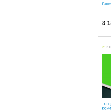
Панел
8 1
в 
ТОРЦ
КОМФ