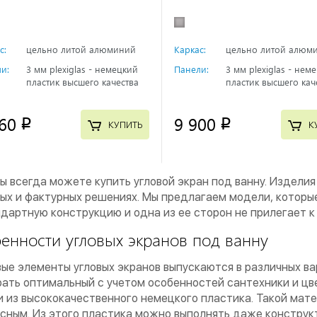
с:
цельно литой алюминий
Каркас:
цельно литой алюм
и:
3 мм plexiglas - немецкий
Панели:
3 мм plexiglas - нем
пластик высшего качества
пластик высшего кач
60
9 900
p
p
КУПИТЬ
К
вы всегда можете купить угловой экран под ванну. Издели
ых и фактурных решениях. Мы предлагаем модели, которые
дартную конструкцию и одна из ее сторон не прилегает к 
енности угловых экранов под ванну
ые элементы угловых экранов выпускаются в различных ва
ать оптимальный с учетом особенностей сантехники и ц
 из высококачественного немецкого пластика. Такой матер
сным. Из этого пластика можно выполнять даже конструк