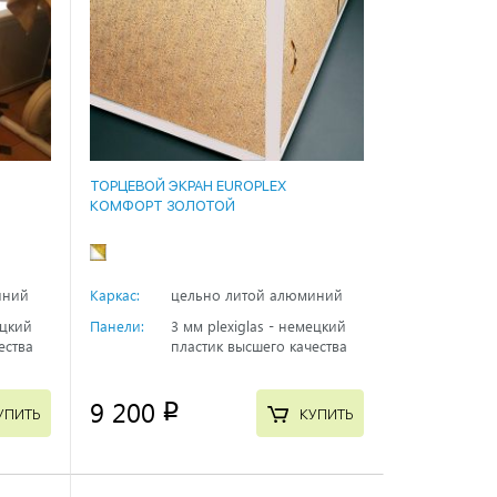
ТОРЦЕВОЙ ЭКРАН EUROPLEX
КОМФОРТ ЗОЛОТОЙ
иний
Каркас:
цельно литой алюминий
ецкий
Панели:
3 мм plexiglas - немецкий
ества
пластик высшего качества
9 200
p
УПИТЬ
КУПИТЬ