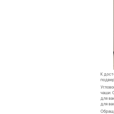
К дост
подве
Углово
чаши. 
для ва
для ва
Обраща