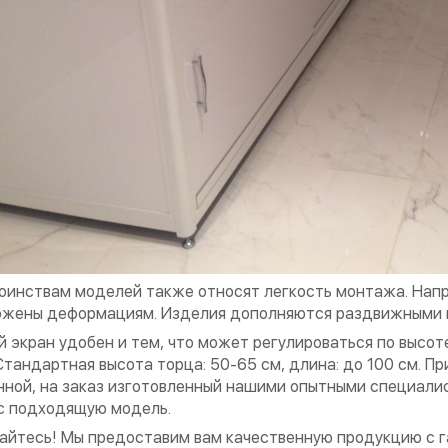
оинствам моделей также относят легкость монтажа. Нап
ржены деформациям. Изделия дополняются раздвижными 
й экран удобен и тем, что может регулироваться по высо
Стандартная высота торца: 50-65 см, длина: до 100 см. П
нной, на заказ изготовленный нашими опытными специалис
с подходящую модель.
йтесь! Мы предоставим вам качественную продукцию с га