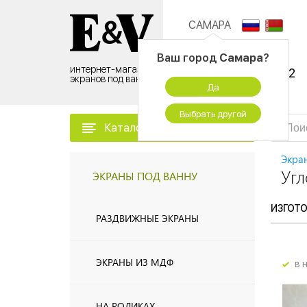
САМАРА
Контактный центр:
Ваш город
Самара
?
интернет-магазин
8 (495) 500-96-52
экранов под ванну
Да
временно не работаем
Выбрать другой
Каталог товаров
Экра
Угл
ЭКРАНЫ ПОД ВАННУ
ИЗГОТ
РАЗДВИЖНЫЕ ЭКРАНЫ
ЭКРАНЫ ИЗ МДФ
в 
НА РОЛИКАХ