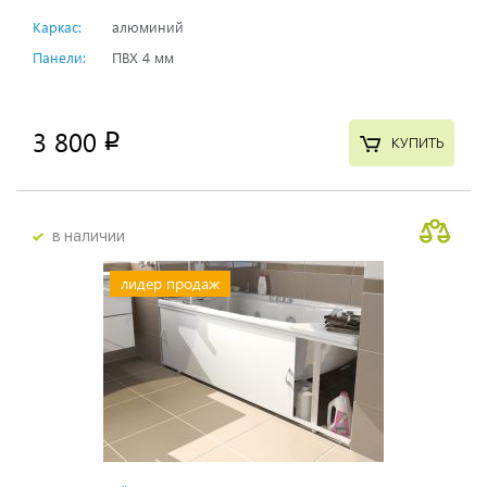
Каркас:
алюминий
Панели:
ПВХ 4 мм
3 800
p
КУПИТЬ
в наличии
лидер продаж